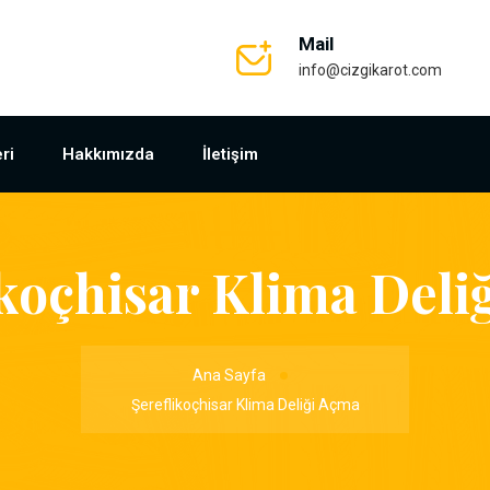
Mail
info@cizgikarot.com
ri
Hakkımızda
İletişim
ikoçhisar Klima Deli
Ana Sayfa
Şereflikoçhisar Klima Deliği Açma