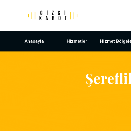
Anasayfa
Hizmetler
Hizmet Bölgele
Şerefl