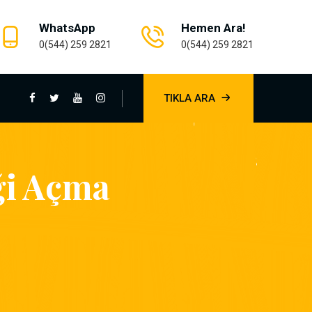
WhatsApp
Hemen Ara!
0(544) 259 2821
0(544) 259 2821
TIKLA ARA
ği Açma