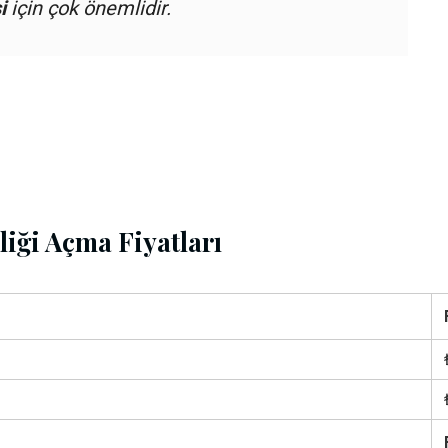
i
için çok önemlidir.
liği Açma Fiyatları