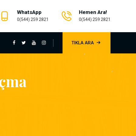
WhatsApp
Hemen Ara!
0(544) 259 2821
0(544) 259 2821
TIKLA ARA
Açma