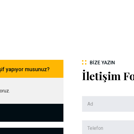
BIZE YAZIN
şif yapıyor musunuz?
İletişim 
yoruz.