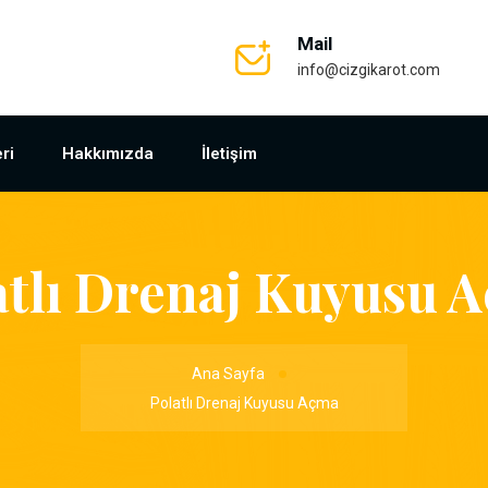
Mail
info@cizgikarot.com
ri
Hakkımızda
İletişim
atlı Drenaj Kuyusu 
Ana Sayfa
Polatlı Drenaj Kuyusu Açma