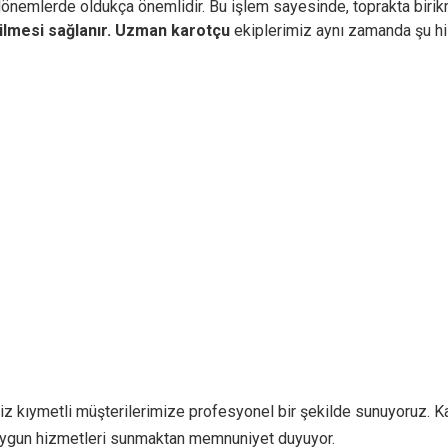
 dönemlerde oldukça önemlidir. Bu işlem sayesinde, toprakta birikm
ilmesi sağlanır.
Uzman karotçu
ekiplerimiz aynı zamanda şu hi
iz kıymetli müşterilerimize profesyonel bir şekilde sunuyoruz. Ka
e uygun hizmetleri sunmaktan memnuniyet duyuyor.