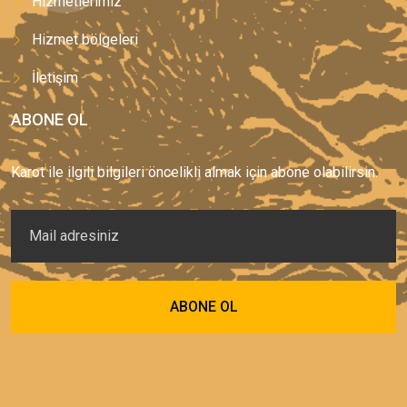
Hizmetlerimiz
Hizmet bölgeleri
İletişim
ABONE OL
Karot ile ilgili bilgileri öncelikli almak için abone olabilirsin.