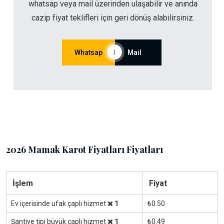
whatsap veya mail üzerinden ulaşabilir ve anında
cazip fiyat teklifleri için geri dönüş alabilirsiniz.
Whatsap
|
Mail
2026 Mamak Karot Fiyatları Fiyatları
İşlem
Fiyat
Ev içerisinde ufak çaplı hizmet
1
₺0.50
Şantiye tipi büyük çaplı hizmet
1
₺0.49