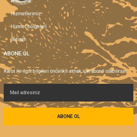
Anasayfa
Hizmetlerimiz
Hizmet bölgeleri
İletişim
ABONE OL
Karot ile ilgili bilgileri öncelikli almak için abone olabilirsin.