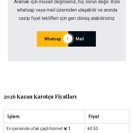
Aramak için müsait değilseniz, hiç sorun değil. Bize
whatsap veya mail üzerinden ulaşabilir ve anında
cazip fiyat teklifleri için geri dönüş alabilirsiniz.
Whatsap
|
Mail
2026 Kazan Karotçu Fiyatları
İşlem
Fiyat
Ev içerisinde ufak çaplı hizmet
1
₺0.50