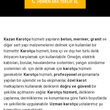
HEMEN ARA TEKLIF AL
Kazan Karotçu
hizmeti yapıların
beton, mermer, granit
ve
diğer sert yapı malzemelerini delmek için kullanılan bir
hizmettir.
Karotçu
hizmeti, bina içi ve dışı her türlü delik
ihtiyacını karşılamak için kullanılabilir. Örneğin, elektrik
kabloları, borular, havalandırma sistemleri, yangın söndürme
sistemleri vb. için delik açmak için
karotçu
hizmeti
gerekebilir.
Karotçu
hizmeti,
profesyonel
ekipmanlarla
yapılan bir işlemdir ve bu ekipmanlar,
özel karot
matkaplarını kullanarak deliklerin
doğru ve güvenli
bir
şekilde açılmasını sağlar.
Karotçu hizmeti,
deliklerin
çaplarına, derinliklerine ve konumlarına göre farklı boyutlarda
ve şekillerde uygulanabilir.
Uzman karotçu
ustalarımız şu
hizmetleri vermektedir;