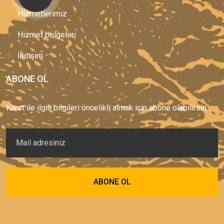
Hizmetlerimiz
Hizmet bölgeleri
İletişim
ABONE OL
Karot ile ilgili bilgileri öncelikli almak için abone olabilirsin.