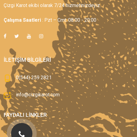
Çizgi Karot ekibi olarak 7/24 hizmetinizdeyiz.
Çalışma Saatleri
: Pzt – Cmt: 08:00 - 20:00
İLETIŞIM BILGILERI
0(544) 259 2821
info@cizgikarot.com
FAYDALI LINKLER
Anasayfa