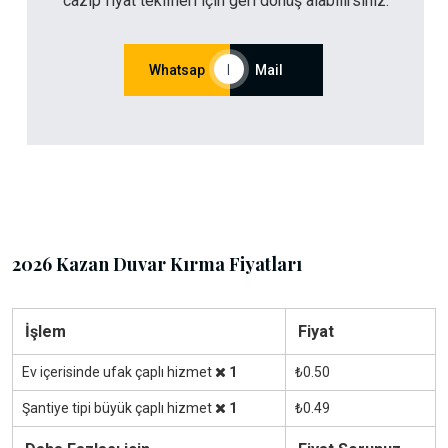
cazip fiyat teklifleri için geri dönüş alabilirsiniz.
Whatsap
|
Mail
2026 Kazan Duvar Kırma Fiyatları
İşlem
Fiyat
Ev içerisinde ufak çaplı hizmet
1
₺0.50
Şantiye tipi büyük çaplı hizmet
1
₺0.49