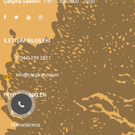
Çalışma Saatleri
: Pzt – Cmt: 08:00 - 20:00
İLETIŞIM BILGILERI
0(544) 259 2821
info@cizgikarot.com
FAYDALI LINKLER
Anasayfa
Hizmetlerimiz