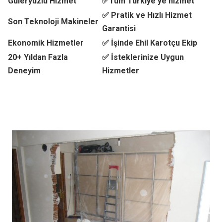
Güleryüzlü Hizmet
✅Tüm Türkiye'ye hizmet
✅ Pratik ve Hızlı Hizmet
Son Teknoloji Makineler
Garantisi
Ekonomik Hizmetler
✅ İşinde Ehil Karotçu Ekip
20+ Yıldan Fazla
✅ İsteklerinize Uygun
Deneyim
Hizmetler