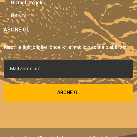
Hizmet bölgeleri
İletişim
ABONE OL
Karot ile ilgili bilgileri öncelikli almak için abone olabilirsin.