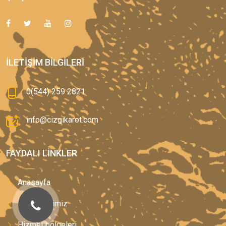
İLETIŞIM BILGILERI
0(544) 259 2821
info@cizgikarot.com
FAYDALI LINKLER
Anasayfa
Hizmetlerimiz
Hizmet bölgeleri