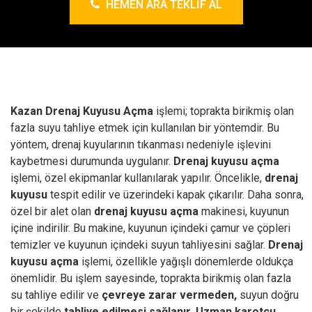
HEMEN ARA TEKLIF AL
Kazan Drenaj Kuyusu Açma
işlemi; toprakta birikmiş olan
fazla suyu tahliye etmek için kullanılan bir yöntemdir. Bu
yöntem, drenaj kuyularının tıkanması nedeniyle işlevini
kaybetmesi durumunda uygulanır.
Drenaj kuyusu açma
işlemi, özel ekipmanlar kullanılarak yapılır. Öncelikle,
drenaj
kuyusu
tespit edilir ve üzerindeki kapak çıkarılır. Daha sonra,
özel bir alet olan
drenaj kuyusu açma
makinesi, kuyunun
içine indirilir. Bu makine, kuyunun içindeki çamur ve çöpleri
temizler ve kuyunun içindeki suyun tahliyesini sağlar.
Drenaj
kuyusu açma
işlemi, özellikle yağışlı dönemlerde oldukça
önemlidir. Bu işlem sayesinde, toprakta birikmiş olan fazla
su tahliye edilir ve
çevreye zarar vermeden,
suyun doğru
bir şekilde
tahliye edilmesi sağlanır.
Uzman karotçu