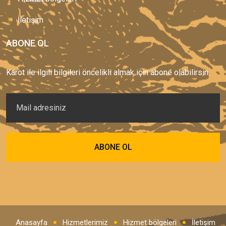
İletişim
ABONE OL
Karot ile ilgili bilgileri öncelikli almak için abone olabilirsin.
Anasayfa
Hizmetlerimiz
Hizmet bölgeleri
İletişim