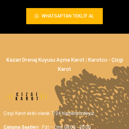
WHATSAPTAN TEKLIF AL
Kazan Drenaj Kuyusu Açma Karot | Karotcu - Çizgi
Karot
Çizgi Karot ekibi olarak 7/24 hizmetinizdeyiz.
Çalışma Saatleri
: Pzt – Cmt: 08:00 - 20:00