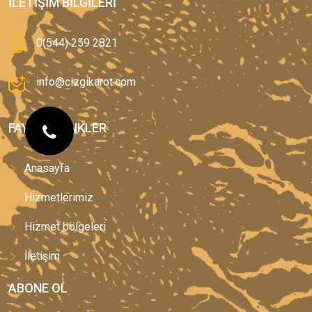
İLETIŞIM BILGILERI
0(544) 259 2821
info@cizgikarot.com
FAYDALI LINKLER
Anasayfa
Hizmetlerimiz
Hizmet bölgeleri
İletişim
ABONE OL