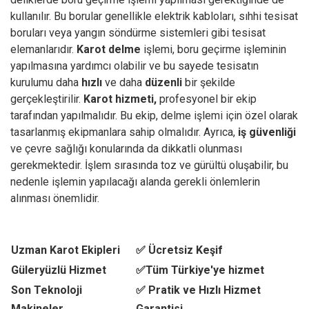
kullanılır. Bu borular genellikle elektrik kabloları, sıhhi tesisat
boruları veya yangın söndürme sistemleri gibi tesisat
elemanlarıdır.
Karot delme
işlemi, boru geçirme işleminin
yapılmasına yardımcı olabilir ve bu sayede tesisatın
kurulumu daha
hızlı
ve daha
düzenli
bir şekilde
gerçekleştirilir.
Karot hizmeti,
profesyonel bir ekip
tarafından yapılmalıdır. Bu ekip, delme işlemi için özel olarak
tasarlanmış ekipmanlara sahip olmalıdır. Ayrıca,
iş güvenliği
ve çevre sağlığı konularında da dikkatli olunması
gerekmektedir. İşlem sırasında toz ve gürültü oluşabilir, bu
nedenle işlemin yapılacağı alanda gerekli önlemlerin
alınması önemlidir.
Uzman Karot Ekipleri
✅ Ücretsiz Keşif
Güleryüzlü Hizmet
✅Tüm Türkiye'ye hizmet
Son Teknoloji
✅ Pratik ve Hızlı Hizmet
Makineler
Garantisi