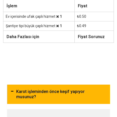
İşlem
Fiyat
Ev içerisinde ufak çaplı hizmet
1
₺0.50
Şantiye tipi büyük çaplı hizmet
1
₺0.49
Daha Fazlası için
Fiyat Sorunuz
Karot işleminden önce keşif yapıyor
musunuz?