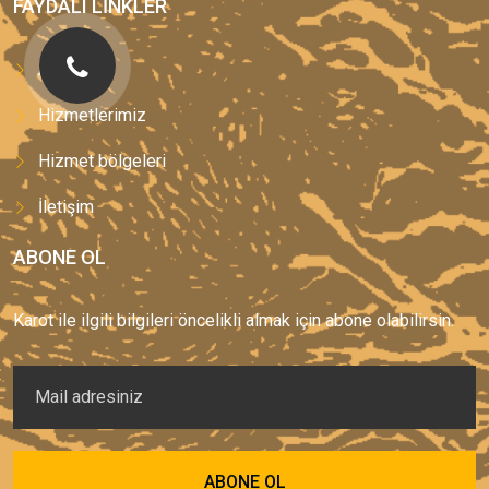
FAYDALI LINKLER
Anasayfa
Hizmetlerimiz
Hizmet bölgeleri
İletişim
ABONE OL
Karot ile ilgili bilgileri öncelikli almak için abone olabilirsin.