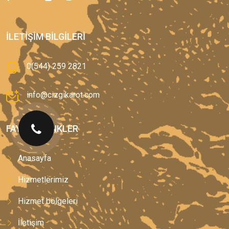
İLETIŞIM BILGILERI
0(544) 259 2821
info@cizgikarot.com
FAYDALI LINKLER
Anasayfa
Hizmetlerimiz
Hizmet bölgeleri
İletişim