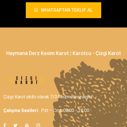
WHATSAPTAN TEKLIF AL
Haymana Derz Kesim Karot | Karotcu - Çizgi Karot
Çizgi Karot ekibi olarak 7/24 hizmetinizdeyiz.
Çalışma Saatleri
: Pzt – Cmt: 08:00 - 20:00