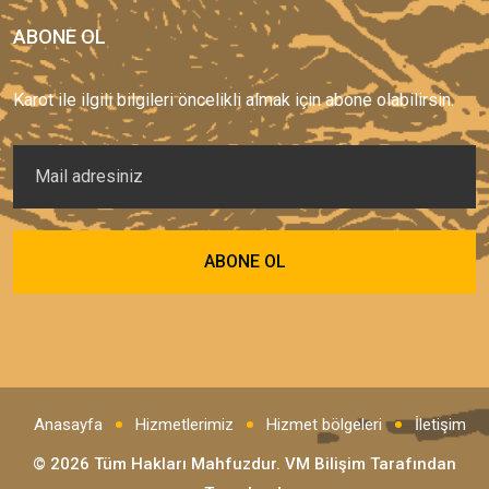
ABONE OL
Karot ile ilgili bilgileri öncelikli almak için abone olabilirsin.
Anasayfa
Hizmetlerimiz
Hizmet bölgeleri
İletişim
© 2026 Tüm Hakları Mahfuzdur.
VM Bilişim
Tarafından