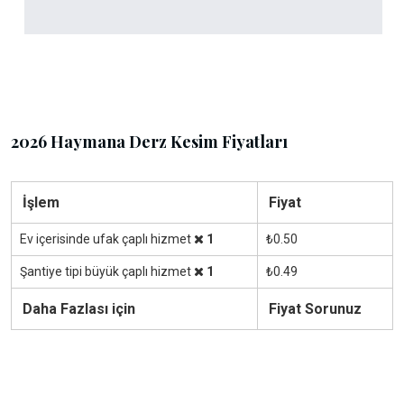
2026 Haymana Derz Kesim Fiyatları
İşlem
Fiyat
Ev içerisinde ufak çaplı hizmet
1
₺0.50
Şantiye tipi büyük çaplı hizmet
1
₺0.49
Daha Fazlası için
Fiyat Sorunuz