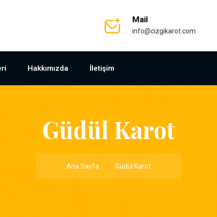
Mail
info@cizgikarot.com
ri
Hakkımızda
İletişim
Güdül Karot
Ana Sayfa
Güdül Karot