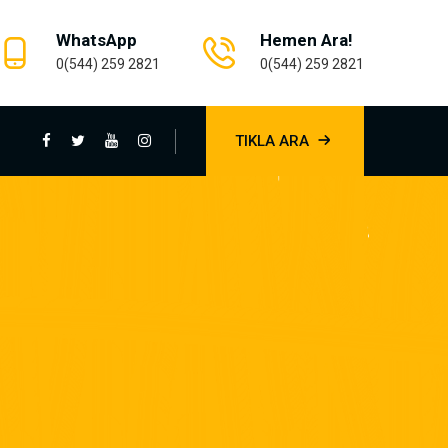
WhatsApp
Hemen Ara!
0(544) 259 2821
0(544) 259 2821
TIKLA ARA