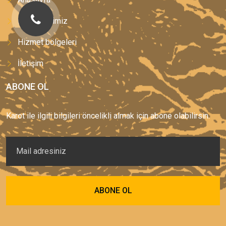
Hizmetlerimiz
Hizmet bölgeleri
İletişim
ABONE OL
Karot ile ilgili bilgileri öncelikli almak için abone olabilirsin.