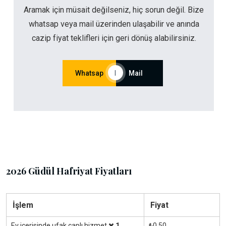
Aramak için müsait değilseniz, hiç sorun değil. Bize
whatsap veya mail üzerinden ulaşabilir ve anında
cazip fiyat teklifleri için geri dönüş alabilirsiniz.
Whatsap
|
Mail
2026 Güdül Hafriyat Fiyatları
İşlem
Fiyat
Ev içerisinde ufak çaplı hizmet
1
₺0.50