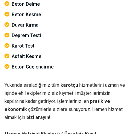
Beton Delme
Beton Kesme
Duvar Kırma
Deprem Testi
Karot Testi
Asfalt Kesme
Beton Güçlendirme
Yukarıda sıraladığımız tüm
karotçu
hizmetlerini uzman ve
işinde ehil ekiplerimiz siz kıymetli müşterilerimizin
kapılarına kadar getiriyor. İşlemlerinizi en
pratik ve
ekonomik
çözümlerle sizlere sunuyoruz. Hemen hizmet
almak için
bizi arayın!
Uzman Hafriyat Ekipleri
✅ Ücretsiz Keşif