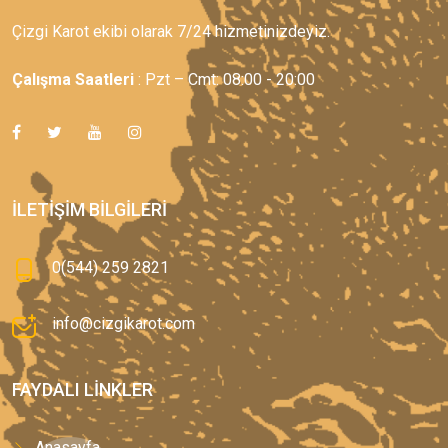
Çizgi Karot ekibi olarak 7/24 hizmetinizdeyiz.
Çalışma Saatleri
: Pzt – Cmt: 08:00 - 20:00
İLETIŞIM BILGILERI
0(544) 259 2821
info@cizgikarot.com
FAYDALI LINKLER
Anasayfa