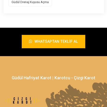
Güdül Drenaj Kuyusu Açma
WHATSAPTAN TEKLIF AL
Güdül Hafriyat Karot | Karotcu - Çizgi Karot