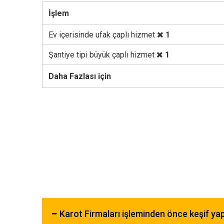
İşlem
Ev içerisinde ufak çaplı hizmet
1
Şantiye tipi büyük çaplı hizmet
1
Daha Fazlası için
Karot Firmaları işleminden önce keşif y