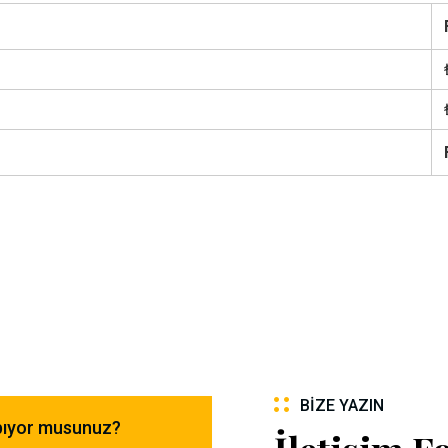
BIZE YAZIN
apıyor musunuz?