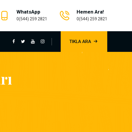
WhatsApp
Hemen Ara!
0(544) 259 2821
0(544) 259 2821
TIKLA ARA
rı