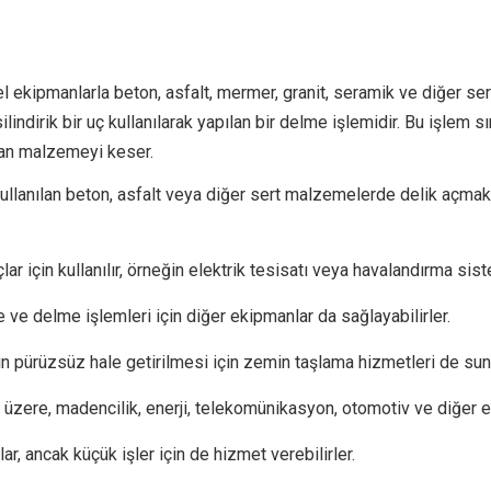
l ekipmanlarla beton, asfalt, mermer, granit, seramik ve diğer ser
indirik bir uç kullanılarak yapılan bir delme işlemidir. Bu işlem s
dan malzemeyi keser.
e kullanılan beton, asfalt veya diğer sert malzemelerde delik açmak 
çlar için kullanılır, örneğin elektrik tesisatı veya havalandırma sis
ve delme işlemleri için diğer ekipmanlar da sağlayabilirler.
in pürüzsüz hale getirilmesi için zemin taşlama hizmetleri de suna
k üzere, madencilik, enerji, telekomünikasyon, otomotiv ve diğer e
lar, ancak küçük işler için de hizmet verebilirler.