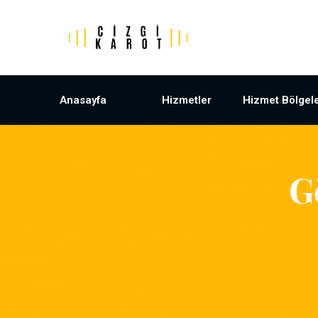
Anasayfa
Hizmetler
Hizmet Bölgele
G