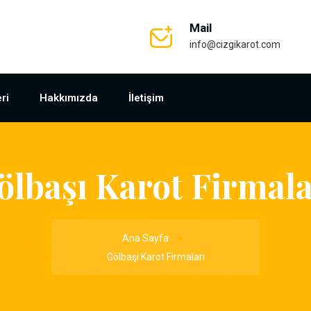
Mail
info@cizgikarot.com
ri
Hakkımızda
İletişim
ölbaşı Karot Firmala
Ana Sayfa
Gölbaşı Karot Firmaları