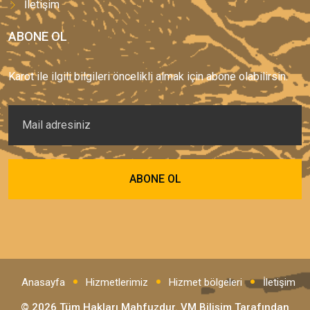
İletişim
ABONE OL
Karot ile ilgili bilgileri öncelikli almak için abone olabilirsin.
Anasayfa
Hizmetlerimiz
Hizmet bölgeleri
İletişim
© 2026 Tüm Hakları Mahfuzdur.
VM Bilişim
Tarafından