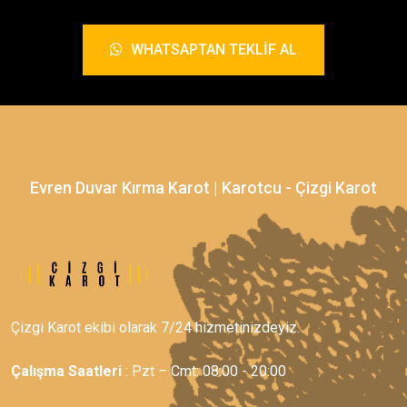
WHATSAPTAN TEKLIF AL
Evren Duvar Kırma Karot | Karotcu - Çizgi Karot
Çizgi Karot ekibi olarak 7/24 hizmetinizdeyiz.
Çalışma Saatleri
: Pzt – Cmt: 08:00 - 20:00