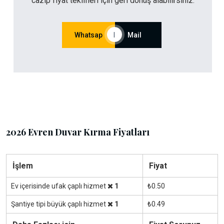
cazip fiyat teklifleri için geri dönüş alabilirsiniz.
Whatsap
|
Mail
2026 Evren Duvar Kırma Fiyatları
İşlem
Fiyat
Ev içerisinde ufak çaplı hizmet
1
₺0.50
Şantiye tipi büyük çaplı hizmet
1
₺0.49