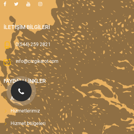
İLETIŞIM BILGILERI
0(544) 259 2821
info@cizgikarot.com
FAYDALI LINKLER
Anasayfa
Hizmetlerimiz
Hizmet bölgeleri