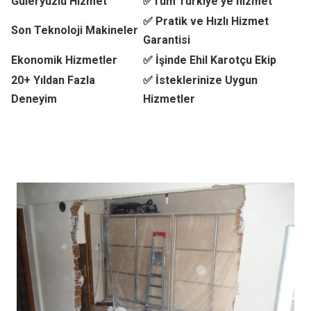
Güleryüzlü Hizmet
✅Tüm Türkiye'ye hizmet
✅ Pratik ve Hızlı Hizmet
Son Teknoloji Makineler
Garantisi
Ekonomik Hizmetler
✅ İşinde Ehil Karotçu Ekip
20+ Yıldan Fazla
✅ İsteklerinize Uygun
Deneyim
Hizmetler