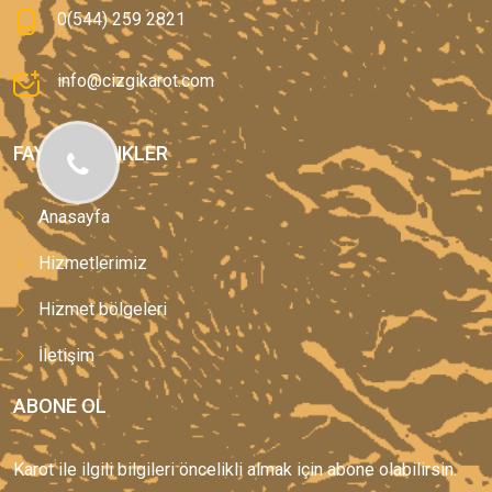
0(544) 259 2821
info@cizgikarot.com
FAYDALI LINKLER
Anasayfa
Hizmetlerimiz
Hizmet bölgeleri
İletişim
ABONE OL
Karot ile ilgili bilgileri öncelikli almak için abone olabilirsin.