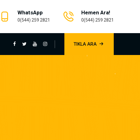
WhatsApp
Hemen Ara!
0(544) 259 2821
0(544) 259 2821
TIKLA ARA