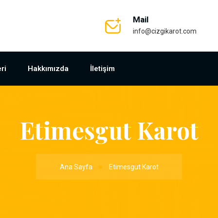
Mail
info@cizgikarot.com
ri
Hakkımızda
İletişim
Etimesgut Karot
Ana Sayfa
Etimesgut Karot