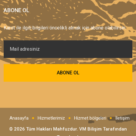
ABONE OL
Karot ile ilgili bilgileri öncelikli almak için abone olabilirsin.
Anasayfa
Hizmetlerimiz
Hizmet bölgeleri
İletişim
© 2026 Tüm Hakları Mahfuzdur.
VM Bilişim
Tarafından