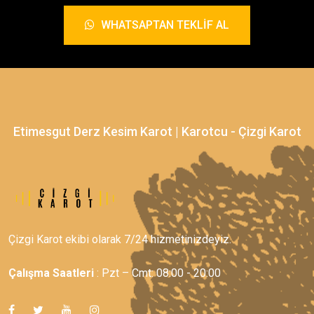
WHATSAPTAN TEKLIF AL
Etimesgut Derz Kesim Karot | Karotcu - Çizgi Karot
Çizgi Karot ekibi olarak 7/24 hizmetinizdeyiz.
Çalışma Saatleri
: Pzt – Cmt: 08:00 - 20:00