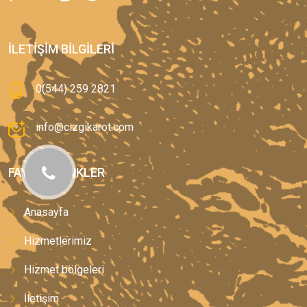
İLETIŞIM BILGILERI
0(544) 259 2821
info@cizgikarot.com
FAYDALI LINKLER
Anasayfa
Hizmetlerimiz
Hizmet bölgeleri
İletişim