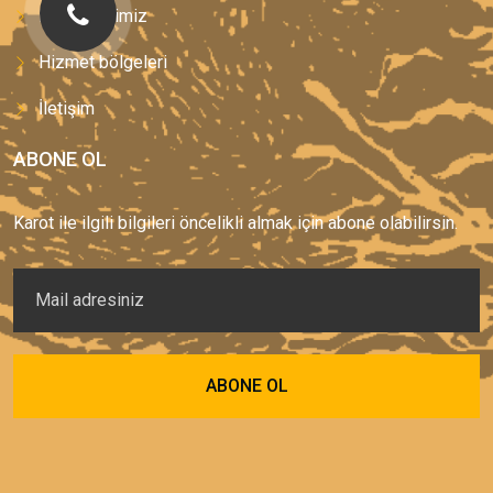
Hizmetlerimiz
Hizmet bölgeleri
İletişim
ABONE OL
Karot ile ilgili bilgileri öncelikli almak için abone olabilirsin.