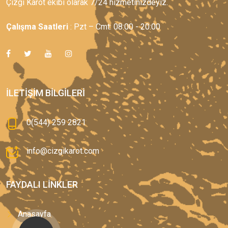
Çizgi Karot ekibi olarak 7/24 hizmetinizdeyiz.
Çalışma Saatleri
: Pzt – Cmt: 08:00 - 20:00
İLETIŞIM BILGILERI
0(544) 259 2821
info@cizgikarot.com
FAYDALI LINKLER
Anasayfa