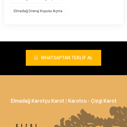
Elmadağ Drenaj Kuyusu Açma
WHATSAPTAN TEKLIF AL
Elmadağ Karotçu Karot | Karotcu - Çizgi Karot