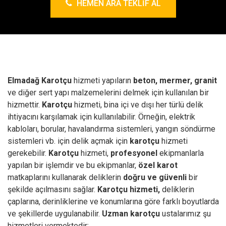
HEMEN ARA TEKLIF AL
Elmadağ Karotçu
hizmeti yapıların
beton, mermer, granit
ve diğer sert yapı malzemelerini delmek için kullanılan bir
hizmettir.
Karotçu
hizmeti, bina içi ve dışı her türlü delik
ihtiyacını karşılamak için kullanılabilir. Örneğin, elektrik
kabloları, borular, havalandırma sistemleri, yangın söndürme
sistemleri vb. için delik açmak için
karotçu
hizmeti
gerekebilir.
Karotçu
hizmeti,
profesyonel
ekipmanlarla
yapılan bir işlemdir ve bu ekipmanlar,
özel karot
matkaplarını kullanarak deliklerin
doğru ve güvenli
bir
şekilde açılmasını sağlar.
Karotçu hizmeti,
deliklerin
çaplarına, derinliklerine ve konumlarına göre farklı boyutlarda
ve şekillerde uygulanabilir.
Uzman karotçu
ustalarımız şu
hizmetleri vermektedir;