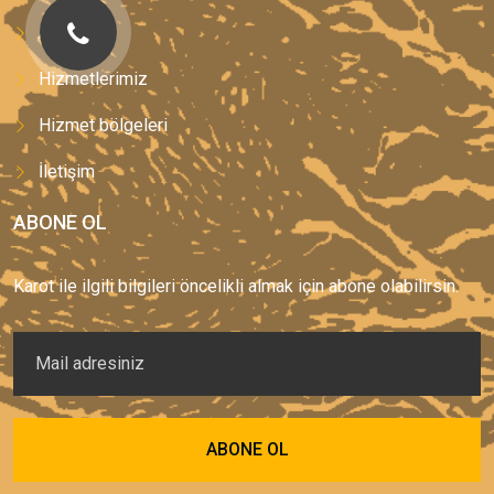
Anasayfa
Hizmetlerimiz
Hizmet bölgeleri
İletişim
ABONE OL
Karot ile ilgili bilgileri öncelikli almak için abone olabilirsin.