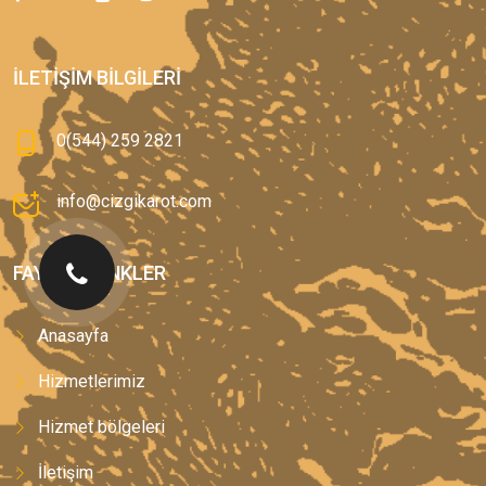
İLETIŞIM BILGILERI
0(544) 259 2821
info@cizgikarot.com
FAYDALI LINKLER
Anasayfa
Hizmetlerimiz
Hizmet bölgeleri
İletişim