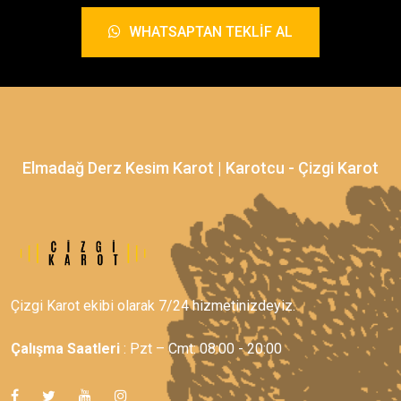
WHATSAPTAN TEKLIF AL
Elmadağ Derz Kesim Karot | Karotcu - Çizgi Karot
Çizgi Karot ekibi olarak 7/24 hizmetinizdeyiz.
Çalışma Saatleri
: Pzt – Cmt: 08:00 - 20:00