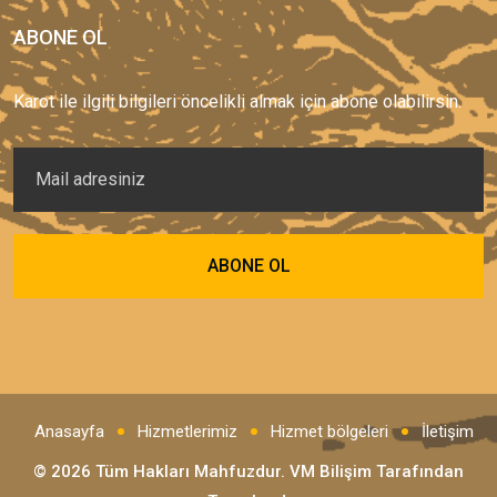
ABONE OL
Karot ile ilgili bilgileri öncelikli almak için abone olabilirsin.
Anasayfa
Hizmetlerimiz
Hizmet bölgeleri
İletişim
© 2026 Tüm Hakları Mahfuzdur.
VM Bilişim
Tarafından