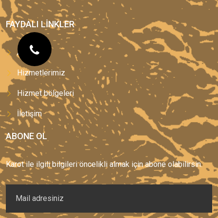
FAYDALI LINKLER
Anasayfa
Hizmetlerimiz
Hizmet bölgeleri
İletişim
ABONE OL
Karot ile ilgili bilgileri öncelikli almak için abone olabilirsin.