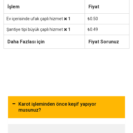
İşlem
Fiyat
Ev içerisinde ufak çaplı hizmet
1
₺0.50
Şantiye tipi büyük çaplı hizmet
1
₺0.49
Daha Fazlası için
Fiyat Sorunuz
Karot işleminden önce keşif yapıyor
musunuz?