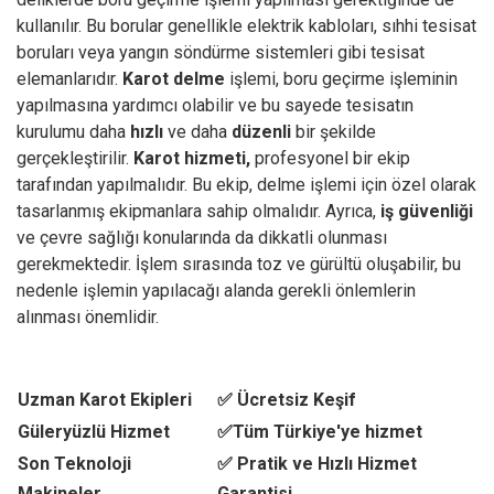
kullanılır. Bu borular genellikle elektrik kabloları, sıhhi tesisat
boruları veya yangın söndürme sistemleri gibi tesisat
elemanlarıdır.
Karot delme
işlemi, boru geçirme işleminin
yapılmasına yardımcı olabilir ve bu sayede tesisatın
kurulumu daha
hızlı
ve daha
düzenli
bir şekilde
gerçekleştirilir.
Karot hizmeti,
profesyonel bir ekip
tarafından yapılmalıdır. Bu ekip, delme işlemi için özel olarak
tasarlanmış ekipmanlara sahip olmalıdır. Ayrıca,
iş güvenliği
ve çevre sağlığı konularında da dikkatli olunması
gerekmektedir. İşlem sırasında toz ve gürültü oluşabilir, bu
nedenle işlemin yapılacağı alanda gerekli önlemlerin
alınması önemlidir.
Uzman Karot Ekipleri
✅ Ücretsiz Keşif
Güleryüzlü Hizmet
✅Tüm Türkiye'ye hizmet
Son Teknoloji
✅ Pratik ve Hızlı Hizmet
Makineler
Garantisi