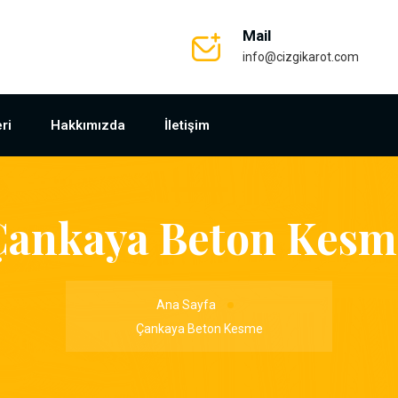
Mail
info@cizgikarot.com
ri
Hakkımızda
İletişim
Çankaya Beton Kesm
Ana Sayfa
Çankaya Beton Kesme