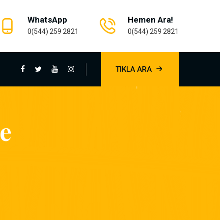
WhatsApp
Hemen Ara!
0(544) 259 2821
0(544) 259 2821
TIKLA ARA
e