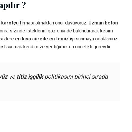
pılır ?
i
karotçu
firması olmaktan onur duyuyoruz.
Uzman beton
sonra sizinde isteklerini göz önünde bulundurarak kesim
 sizlere
en kısa sürede en temiz işi
sunmaya odaklanırız.
met
sunmak kendimize verdiğimiz en öncelikli görevdir.
yüz
ve
titiz işçilik
politikasını birinci sırada