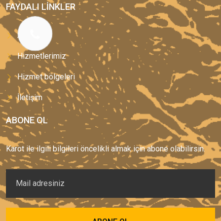
FAYDALI LINKLER
Anasayfa
Hizmetlerimiz
Hizmet bölgeleri
İletişim
ABONE OL
Karot ile ilgili bilgileri öncelikli almak için abone olabilirsin.