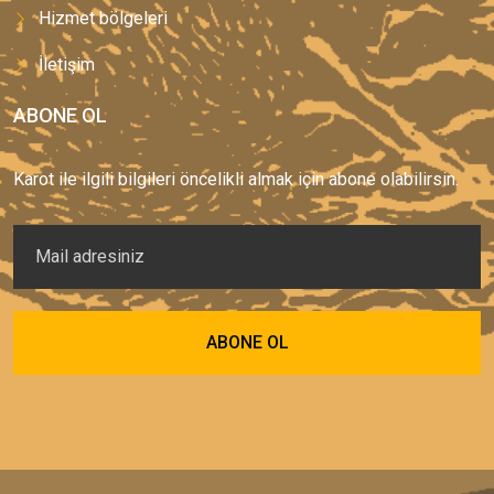
Hizmet bölgeleri
İletişim
ABONE OL
Karot ile ilgili bilgileri öncelikli almak için abone olabilirsin.