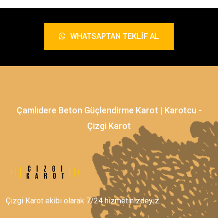
WHATSAPTAN TEKLIF AL
Çamlıdere Beton Güçlendirme Karot | Karotcu -
Çizgi Karot
Çizgi Karot ekibi olarak 7/24 hizmetinizdeyiz.