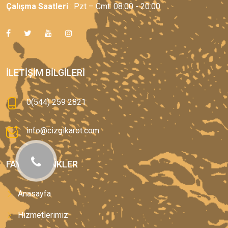
Çalışma Saatleri
: Pzt – Cmt: 08:00 - 20:00
İLETIŞIM BILGILERI
0(544) 259 2821
info@cizgikarot.com
FAYDALI LINKLER
Anasayfa
Hizmetlerimiz