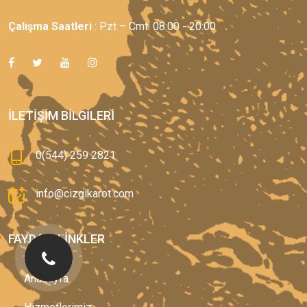
Çalışma Saatleri
: Pzt – Cmt: 08:00 - 20:00
İLETIŞIM BILGILERI
0(544) 259 2821
info@cizgikarot.com
FAYDALI LINKLER
Anasayfa