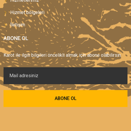
Hizmetlerimiz
Hizmet bölgeleri
İletişim
ABONE OL
Karot ile ilgili bilgileri öncelikli almak için abone olabilirsin.