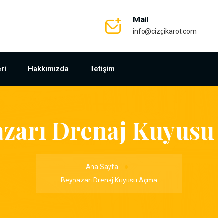
Mail
info@cizgikarot.com
ri
Hakkımızda
İletişim
zarı Drenaj Kuyus
Ana Sayfa
Beypazarı Drenaj Kuyusu Açma