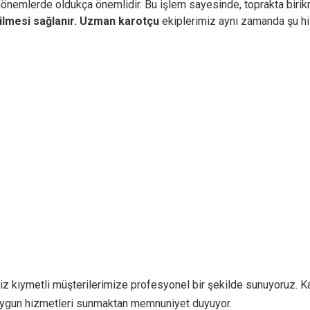
 dönemlerde oldukça önemlidir. Bu işlem sayesinde, toprakta birikm
ilmesi sağlanır.
Uzman karotçu
ekiplerimiz aynı zamanda şu hi
iz kıymetli müşterilerimize profesyonel bir şekilde sunuyoruz. Ka
e uygun hizmetleri sunmaktan memnuniyet duyuyor.