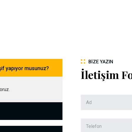
BIZE YAZIN
şif yapıyor musunuz?
İletişim 
yoruz.