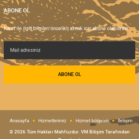
ABONE OL
Karot ile ilgili bilgileri öncelikli almak için abone olabilirsin.
Anasayfa
Hizmetlerimiz
Hizmet bölgeleri
İletişim
© 2026 Tüm Hakları Mahfuzdur.
VM Bilişim
Tarafından