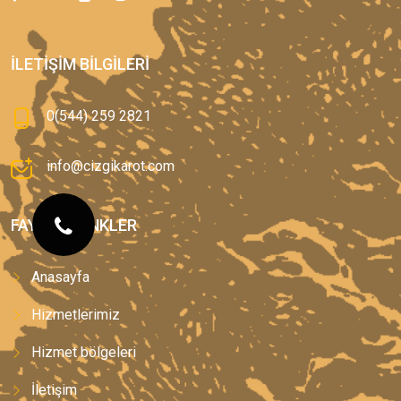
İLETIŞIM BILGILERI
0(544) 259 2821
info@cizgikarot.com
FAYDALI LINKLER
Anasayfa
Hizmetlerimiz
Hizmet bölgeleri
İletişim