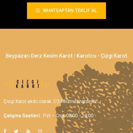
WHATSAPTAN TEKLIF AL
Beypazarı Derz Kesim Karot | Karotcu - Çizgi Karot
Çizgi Karot ekibi olarak 7/24 hizmetinizdeyiz.
Çalışma Saatleri
: Pzt – Cmt: 08:00 - 20:00