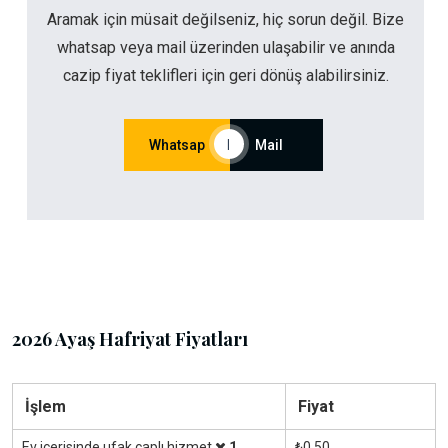
Aramak için müsait değilseniz, hiç sorun değil. Bize
whatsap veya mail üzerinden ulaşabilir ve anında
cazip fiyat teklifleri için geri dönüş alabilirsiniz.
Whatsap
|
Mail
2026 Ayaş Hafriyat Fiyatları
İşlem
Fiyat
Ev içerisinde ufak çaplı hizmet
1
₺0.50