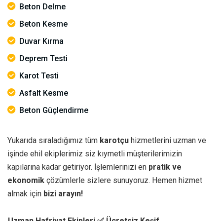
Beton Delme
Beton Kesme
Duvar Kırma
Deprem Testi
Karot Testi
Asfalt Kesme
Beton Güçlendirme
Yukarıda sıraladığımız tüm
karotçu
hizmetlerini uzman ve
işinde ehil ekiplerimiz siz kıymetli müşterilerimizin
kapılarına kadar getiriyor. İşlemlerinizi en
pratik ve
ekonomik
çözümlerle sizlere sunuyoruz. Hemen hizmet
almak için
bizi arayın!
Uzman Hafriyat Ekipleri
✅ Ücretsiz Keşif