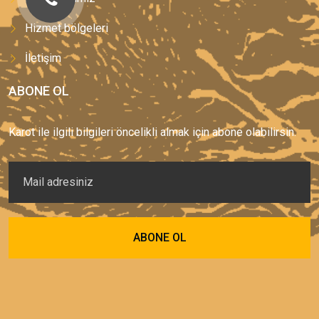
Hizmet bölgeleri
İletişim
ABONE OL
Karot ile ilgili bilgileri öncelikli almak için abone olabilirsin.