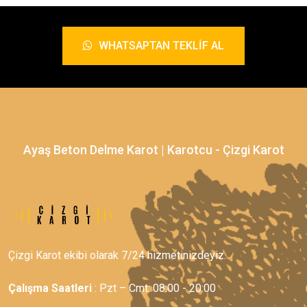
WHATSAPTAN TEKLIF AL
Ayaş Beton Delme Karot | Karotcu - Çizgi Karot
Çizgi Karot ekibi olarak 7/24 hizmetinizdeyiz.
Çalışma Saatleri
: Pzt – Cmt: 08:00 - 20:00