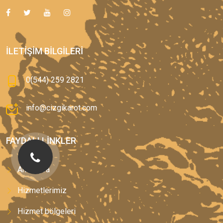
İLETIŞIM BILGILERI
0(544) 259 2821
info@cizgikarot.com
FAYDALI LINKLER
Anasayfa
Hizmetlerimiz
Hizmet bölgeleri