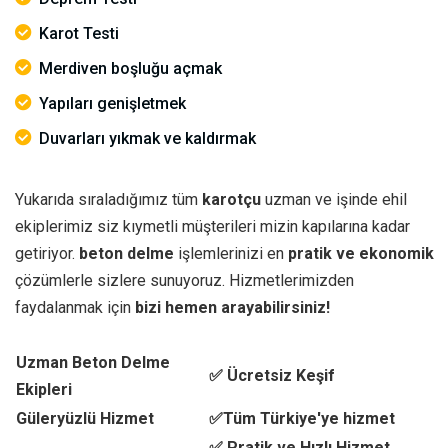
Karot Testi
Merdiven boşluğu açmak
Yapıları genişletmek
Duvarları yıkmak ve kaldırmak
Yukarıda sıraladığımız tüm
karotçu
uzman ve işinde ehil
ekiplerimiz siz kıymetli müşterileri mizin kapılarına kadar
getiriyor.
beton delme
işlemlerinizi en
pratik ve ekonomik
çözümlerle sizlere sunuyoruz. Hizmetlerimizden
faydalanmak için
bizi hemen arayabilirsiniz!
Uzman Beton Delme
✅ Ücretsiz Keşif
Ekipleri
Güleryüzlü Hizmet
✅Tüm Türkiye'ye hizmet
✅ Pratik ve Hızlı Hizmet