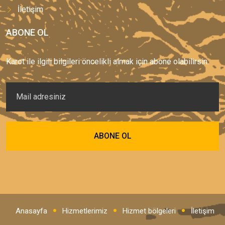
İletişim
ABONE OL
Karot ile ilgili bilgileri öncelikli almak için abone olabilirsin.
Anasayfa
Hizmetlerimiz
Hizmet bölgeleri
İletişim