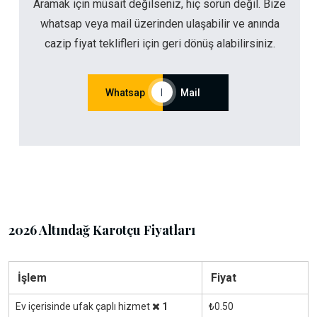
Aramak için müsait değilseniz, hiç sorun değil. Bize
whatsap veya mail üzerinden ulaşabilir ve anında
cazip fiyat teklifleri için geri dönüş alabilirsiniz.
Whatsap
|
Mail
2026 Altındağ Karotçu Fiyatları
İşlem
Fiyat
Ev içerisinde ufak çaplı hizmet
1
₺0.50