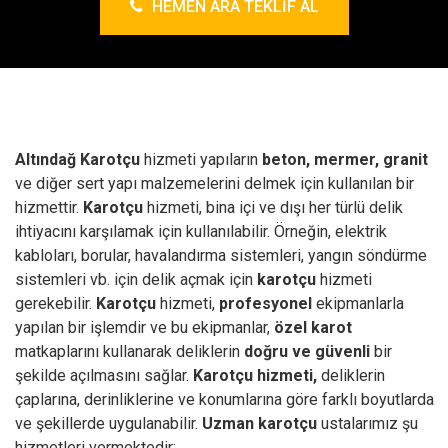
HEMEN ARA TEKLIF AL
Altındağ Karotçu
hizmeti yapıların
beton, mermer, granit
ve diğer sert yapı malzemelerini delmek için kullanılan bir
hizmettir.
Karotçu
hizmeti, bina içi ve dışı her türlü delik
ihtiyacını karşılamak için kullanılabilir. Örneğin, elektrik
kabloları, borular, havalandırma sistemleri, yangın söndürme
sistemleri vb. için delik açmak için
karotçu
hizmeti
gerekebilir.
Karotçu
hizmeti,
profesyonel
ekipmanlarla
yapılan bir işlemdir ve bu ekipmanlar,
özel karot
matkaplarını kullanarak deliklerin
doğru ve güvenli
bir
şekilde açılmasını sağlar.
Karotçu hizmeti,
deliklerin
çaplarına, derinliklerine ve konumlarına göre farklı boyutlarda
ve şekillerde uygulanabilir.
Uzman karotçu
ustalarımız şu
hizmetleri vermektedir;