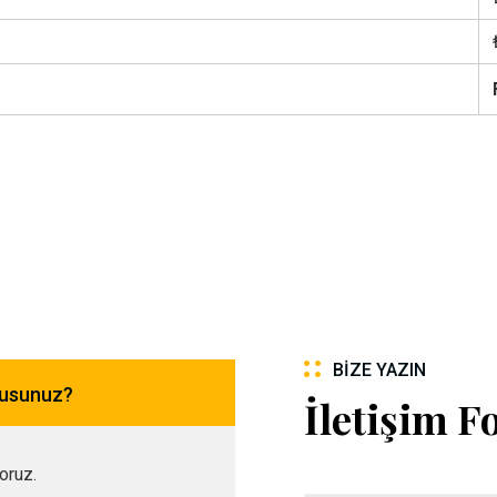
BIZE YAZIN
musunuz?
İletişim 
yoruz.