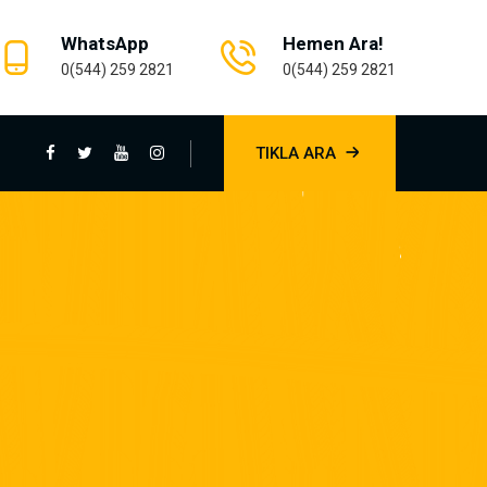
WhatsApp
Hemen Ara!
0(544) 259 2821
0(544) 259 2821
TIKLA ARA