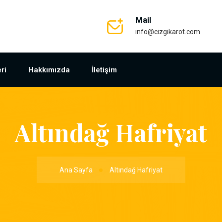
Mail
info@cizgikarot.com
ri
Hakkımızda
İletişim
Altındağ Hafriyat
Ana Sayfa
Altındağ Hafriyat