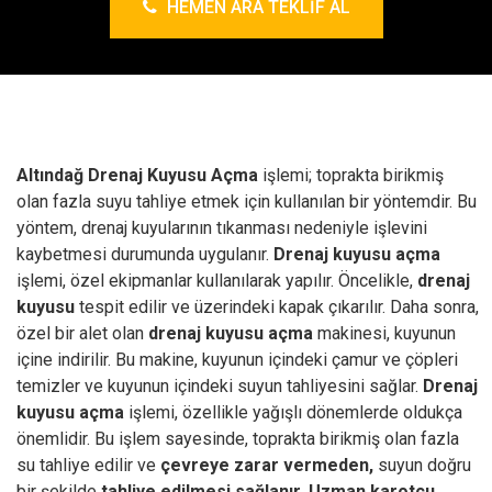
HEMEN ARA TEKLIF AL
Altındağ Drenaj Kuyusu Açma
işlemi; toprakta birikmiş
olan fazla suyu tahliye etmek için kullanılan bir yöntemdir. Bu
yöntem, drenaj kuyularının tıkanması nedeniyle işlevini
kaybetmesi durumunda uygulanır.
Drenaj kuyusu açma
işlemi, özel ekipmanlar kullanılarak yapılır. Öncelikle,
drenaj
kuyusu
tespit edilir ve üzerindeki kapak çıkarılır. Daha sonra,
özel bir alet olan
drenaj kuyusu açma
makinesi, kuyunun
içine indirilir. Bu makine, kuyunun içindeki çamur ve çöpleri
temizler ve kuyunun içindeki suyun tahliyesini sağlar.
Drenaj
kuyusu açma
işlemi, özellikle yağışlı dönemlerde oldukça
önemlidir. Bu işlem sayesinde, toprakta birikmiş olan fazla
su tahliye edilir ve
çevreye zarar vermeden,
suyun doğru
bir şekilde
tahliye edilmesi sağlanır.
Uzman karotçu