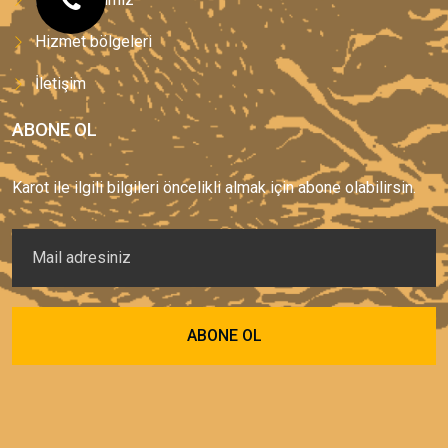
Hizmet bölgeleri
İletişim
ABONE OL
Karot ile ilgili bilgileri öncelikli almak için abone olabilirsin.