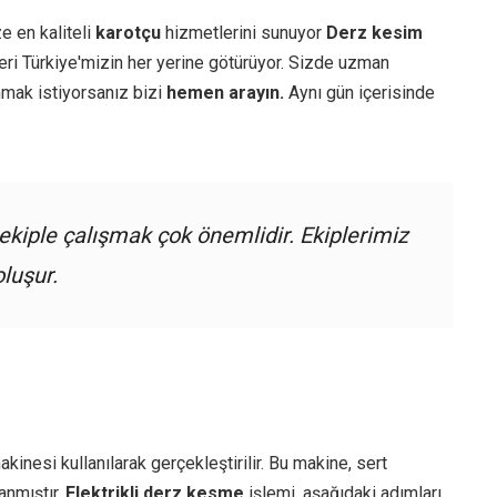
e en kaliteli
karotçu
hizmetlerini sunuyor
Derz kesim
ri Türkiye'mizin her yerine götürüyor. Sizde uzman
mak istiyorsanız bizi
hemen arayın.
Aynı gün içerisinde
kiple çalışmak çok önemlidir. Ekiplerimiz
oluşur.
kinesi kullanılarak gerçekleştirilir. Bu makine, sert
anmıştır.
Elektrikli derz kesme
işlemi, aşağıdaki adımları