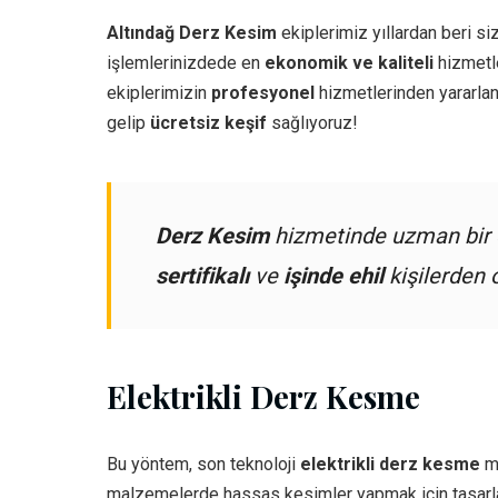
Altındağ Derz Kesim
ekiplerimiz yıllardan beri siz
işlemlerinizdede en
ekonomik ve kaliteli
hizmetle
ekiplerimizin
profesyonel
hizmetlerinden yararlan
gelip
ücretsiz keşif
sağlıyoruz!
Derz Kesim
hizmetinde uzman bir e
sertifikalı
ve
işinde ehil
kişilerden 
Elektrikli Derz Kesme
Bu yöntem, son teknoloji
elektrikli derz kesme
ma
malzemelerde hassas kesimler yapmak için tasarl