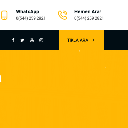
WhatsApp
Hemen Ara!
0(544) 259 2821
0(544) 259 2821
TIKLA ARA
m