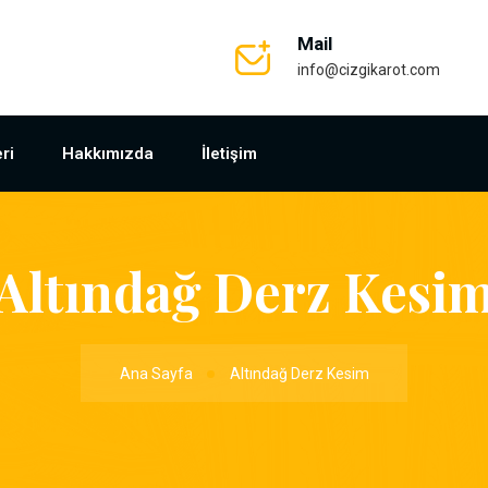
Mail
info@cizgikarot.com
ri
Hakkımızda
İletişim
Altındağ Derz Kesi
Ana Sayfa
Altındağ Derz Kesim