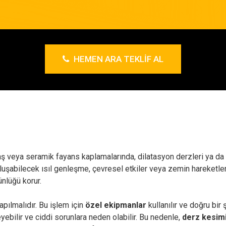
HEMEN ARA TEKLIF AL
taş veya seramik fayans kaplamalarında, dilatasyon derzleri ya da
 oluşabilecek ısıl genleşme, çevresel etkiler veya zemin hareketl
ünlüğü korur.
pılmalıdır. Bu işlem için
özel ekipmanlar
kullanılır ve doğru bir
yebilir ve ciddi sorunlara neden olabilir. Bu nedenle,
derz kesim