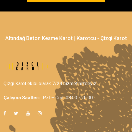
Altındağ Beton Kesme Karot | Karotcu - Çizgi Karot
Çizgi Karot ekibi olarak 7/24 hizmetinizdeyiz.
Çalışma Saatleri
: Pzt – Cmt: 08:00 - 20:00