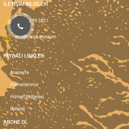
İLETIŞIM BILGILERI
0(544) 259 2821
info@cizgikarot.com
FAYDALI LINKLER
Anasayfa
Hizmetlerimiz
Hizmet bölgeleri
İletişim
ABONE OL