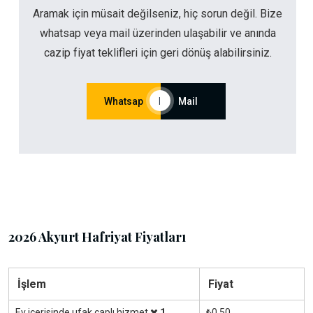
Aramak için müsait değilseniz, hiç sorun değil. Bize
whatsap veya mail üzerinden ulaşabilir ve anında
cazip fiyat teklifleri için geri dönüş alabilirsiniz.
Whatsap
|
Mail
2026 Akyurt Hafriyat Fiyatları
İşlem
Fiyat
Ev içerisinde ufak çaplı hizmet
1
₺0.50