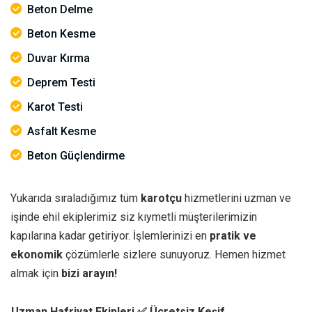
Beton Delme
Beton Kesme
Duvar Kırma
Deprem Testi
Karot Testi
Asfalt Kesme
Beton Güçlendirme
Yukarıda sıraladığımız tüm
karotçu
hizmetlerini uzman ve
işinde ehil ekiplerimiz siz kıymetli müşterilerimizin
kapılarına kadar getiriyor. İşlemlerinizi en
pratik ve
ekonomik
çözümlerle sizlere sunuyoruz. Hemen hizmet
almak için
bizi arayın!
Uzman Hafriyat Ekipleri
✅ Ücretsiz Keşif