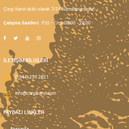
Çizgi Karot ekibi olarak 7/24 hizmetinizdeyiz.
Çalışma Saatleri
: Pzt – Cmt: 08:00 - 20:00
İLETIŞIM BILGILERI
0(544) 259 2821
info@cizgikarot.com
FAYDALI LINKLER
Anasayfa