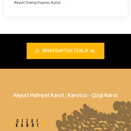
Akyurt Drenaj Kuyusu Açma
WHATSAPTAN TEKLIF AL
Akyurt Hafriyat Karot | Karotcu - Çizgi Karot