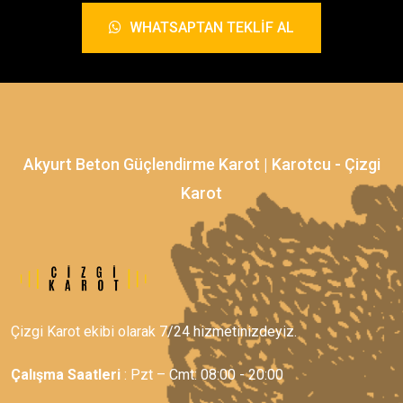
WHATSAPTAN TEKLIF AL
Akyurt Beton Güçlendirme Karot | Karotcu - Çizgi
Karot
Çizgi Karot ekibi olarak 7/24 hizmetinizdeyiz.
Çalışma Saatleri
: Pzt – Cmt: 08:00 - 20:00