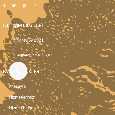
İLETIŞIM BILGILERI
0(544) 259 2821
info@cizgikarot.com
FAYDALI LINKLER
Anasayfa
Hizmetlerimiz
Hizmet bölgeleri