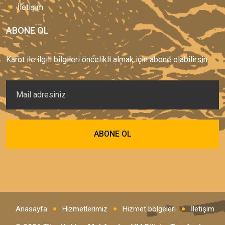
İletişim
ABONE OL
Karot ile ilgili bilgileri öncelikli almak için abone olabilirsin.
Anasayfa
Hizmetlerimiz
Hizmet bölgeleri
İletişim