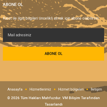
ABONE OL
Karot ile ilgili bilgileri öncelikli almak için abone olabilirsin.
Anasayfa
Hizmetlerimiz
Hizmet bölgeleri
İletişim
© 2026 Tüm Hakları Mahfuzdur.
VM Bilişim
Tarafından
Tasarlandı