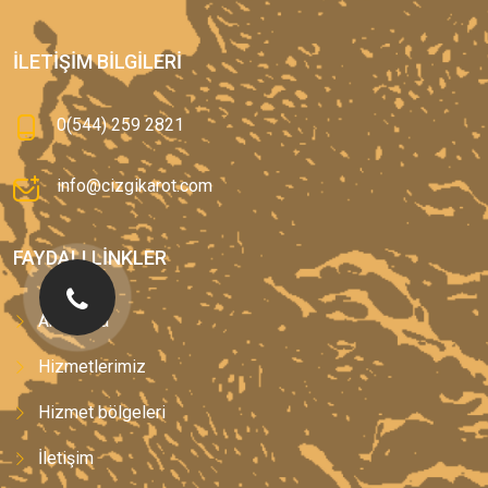
İLETIŞIM BILGILERI
0(544) 259 2821
info@cizgikarot.com
FAYDALI LINKLER
Anasayfa
Hizmetlerimiz
Hizmet bölgeleri
İletişim