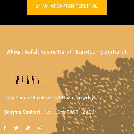
WHATSAPTAN TEKLIF AL
Akyurt Asfalt Kesme Karot | Karotcu - Çizgi Karot
Çizgi Karot ekibi olarak 7/24 hizmetinizdeyiz.
Çalışma Saatleri
: Pzt – Cmt: 08:00 - 20:00