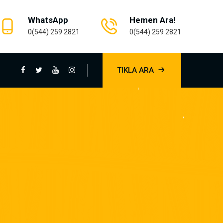
WhatsApp
Hemen Ara!
0(544) 259 2821
0(544) 259 2821
TIKLA ARA