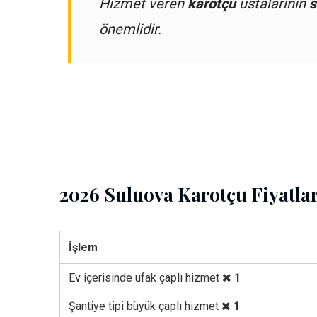
Hizmet veren
karotçu
ustalarının
s
önemlidir.
2026 Suluova Karotçu Fiyatlar
İşlem
Ev içerisinde ufak çaplı hizmet
1
Şantiye tipi büyük çaplı hizmet
1