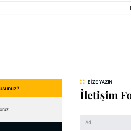
BIZE YAZIN
musunuz?
İletişim 
yoruz.