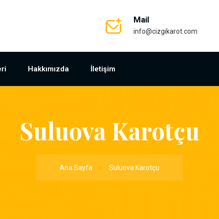
Mail
info@cizgikarot.com
ri
Hakkımızda
İletişim
Suluova Karotçu
Ana Sayfa
Suluova Karotçu