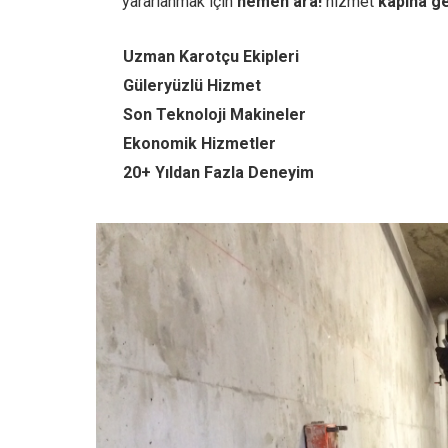
yararlanmak için
hemen ara!
hizmet
kapına ge
Uzman Karotçu Ekipleri
Güleryüzlü Hizmet
Son Teknoloji Makineler
Ekonomik Hizmetler
20+ Yıldan Fazla Deneyim