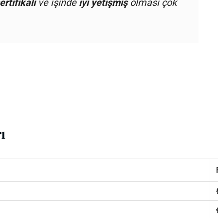
ertifikalı
ve işinde
iyi yetişmiş
olması çok
ı