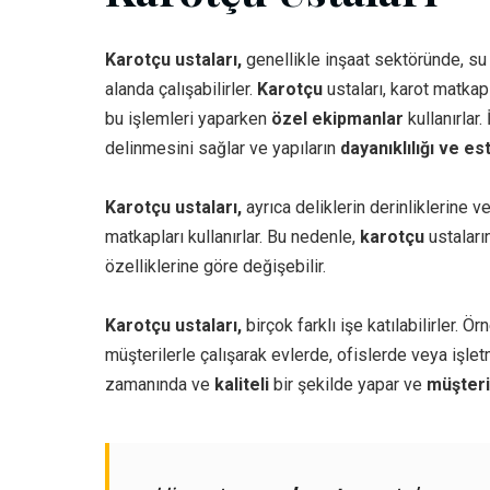
Karotçu ustaları,
genellikle inşaat sektöründe, su 
alanda çalışabilirler.
Karotçu
ustaları, karot matkapl
bu işlemleri yaparken
özel ekipmanlar
kullanırlar. 
delinmesini sağlar ve yapıların
dayanıklılığı ve es
Karotçu ustaları,
ayrıca deliklerin derinliklerine v
matkapları kullanırlar. Bu nedenle,
karotçu
ustaların
özelliklerine göre değişebilir.
Karotçu ustaları,
birçok farklı işe katılabilirler. Ör
müşterilerle çalışarak evlerde, ofislerde veya işletm
zamanında ve
kaliteli
bir şekilde yapar ve
müşteri