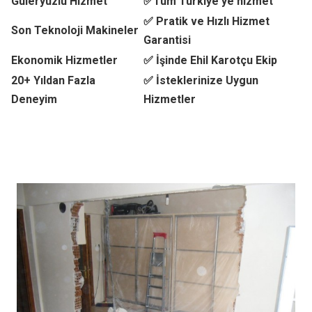
Güleryüzlü Hizmet
✅Tüm Türkiye'ye hizmet
✅ Pratik ve Hızlı Hizmet
Son Teknoloji Makineler
Garantisi
Ekonomik Hizmetler
✅ İşinde Ehil Karotçu Ekip
20+ Yıldan Fazla
✅ İsteklerinize Uygun
Deneyim
Hizmetler