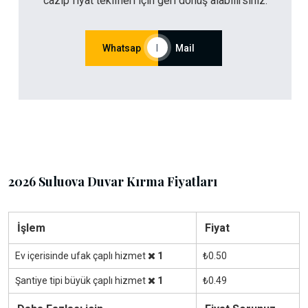
cazip fiyat teklifleri için geri dönüş alabilirsiniz.
Whatsap
|
Mail
2026 Suluova Duvar Kırma Fiyatları
İşlem
Fiyat
Ev içerisinde ufak çaplı hizmet
1
₺0.50
Şantiye tipi büyük çaplı hizmet
1
₺0.49