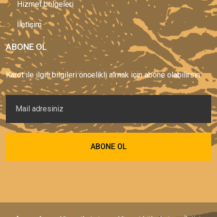
Hizmet bölgeleri
İletişim
ABONE OL
Karot ile ilgili bilgileri öncelikli almak için abone olabilirsin.