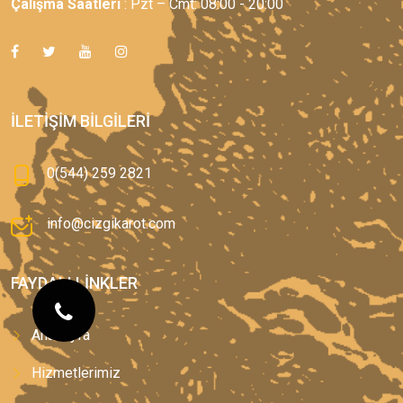
Çalışma Saatleri
: Pzt – Cmt: 08:00 - 20:00
İLETIŞIM BILGILERI
0(544) 259 2821
info@cizgikarot.com
FAYDALI LINKLER
Anasayfa
Hizmetlerimiz