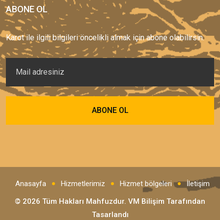
ABONE OL
Karot ile ilgili bilgileri öncelikli almak için abone olabilirsin.
Anasayfa
Hizmetlerimiz
Hizmet bölgeleri
İletişim
© 2026 Tüm Hakları Mahfuzdur.
VM Bilişim
Tarafından
Tasarlandı