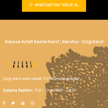
WHATSAPTAN TEKLIF AL
Suluova Asfalt Kesme Karot | Karotcu - Çizgi Karot
Çizgi Karot ekibi olarak 7/24 hizmetinizdeyiz.
Çalışma Saatleri
: Pzt – Cmt: 08:00 - 20:00