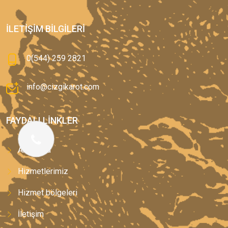
İLETIŞIM BILGILERI
0(544) 259 2821
info@cizgikarot.com
FAYDALI LINKLER
Anasayfa
Hizmetlerimiz
Hizmet bölgeleri
İletişim