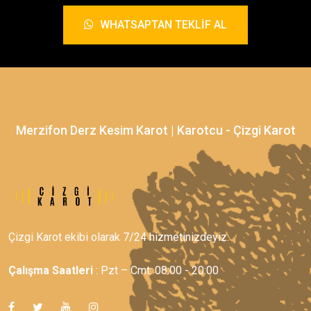
WHATSAPTAN TEKLIF AL
Merzifon Derz Kesim Karot | Karotcu - Çizgi Karot
Çizgi Karot ekibi olarak 7/24 hizmetinizdeyiz.
Çalışma Saatleri
: Pzt – Cmt: 08:00 - 20:00