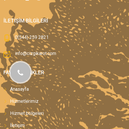
İLETIŞIM BILGILERI
0(544) 259 2821
info@cizgikarot.com
FAYDALI LINKLER
Anasayfa
Hizmetlerimiz
Hizmet bölgeleri
İletişim