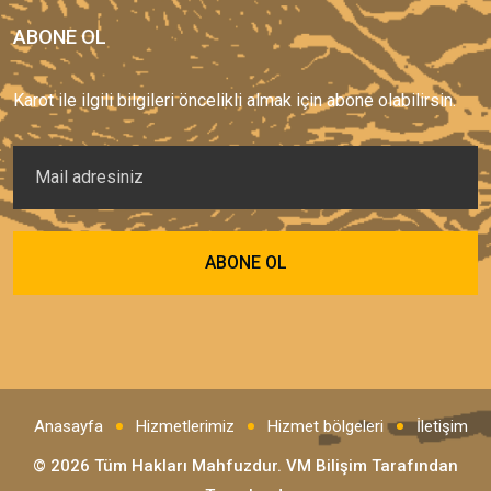
ABONE OL
Karot ile ilgili bilgileri öncelikli almak için abone olabilirsin.
Anasayfa
Hizmetlerimiz
Hizmet bölgeleri
İletişim
© 2026 Tüm Hakları Mahfuzdur.
VM Bilişim
Tarafından