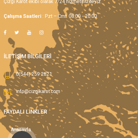
Çizgi Karot ekibi olarak 7/24 hizmetinizdeyiz.
Çalışma Saatleri
: Pzt – Cmt: 08:00 - 20:00
İLETIŞIM BILGILERI
0(544) 259 2821
info@cizgikarot.com
FAYDALI LINKLER
Anasayfa