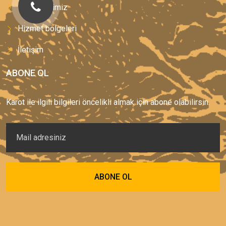
Hizmetlerimiz
Hizmet bölgeleri
İletişim
ABONE OL
Karot ile ilgili bilgileri öncelikli almak için abone olabilirsin.