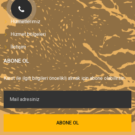
Anasayfa
Hizmetlerimiz
Hizmet bölgeleri
İletişim
ABONE OL
Karot ile ilgili bilgileri öncelikli almak için abone olabilirsin.