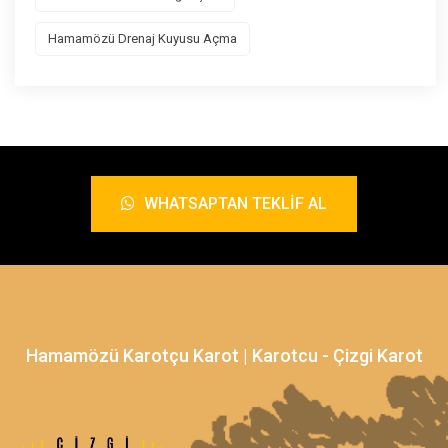
Hamamözü Drenaj Kuyusu Açma
WHATSAPTAN TEKLIF AL
Hamamözü Karotçu Karot | Karotcu - Çizgi Karot