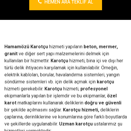
HEMEN ARA TEKLIF AL
Hamamözü Karotçu
hizmeti yapıların
beton, mermer,
granit
ve diğer sert yapı malzemelerini delmek için
kullanılan bir hizmettir.
Karotçu
hizmeti, bina içi ve dışı her
türlü delik ihtiyacını karşılamak için kullanılabilir. Örneğin,
elektrik kabloları, borular, havalandırma sistemleri, yangın
söndürme sistemleri vb. için delik açmak için
karotçu
hizmeti gerekebilir.
Karotçu
hizmeti,
profesyonel
ekipmanlarla yapılan bir işlemdir ve bu ekipmanlar,
özel
karot
matkaplarını kullanarak deliklerin
doğru ve güvenli
bir şekilde açılmasını sağlar.
Karotçu hizmeti,
deliklerin
çaplarına, derinliklerine ve konumlarına göre farklı boyutlarda
ve şekillerde uygulanabilir.
Uzman karotçu
ustalarımız şu
hizmetleri vermektedir;