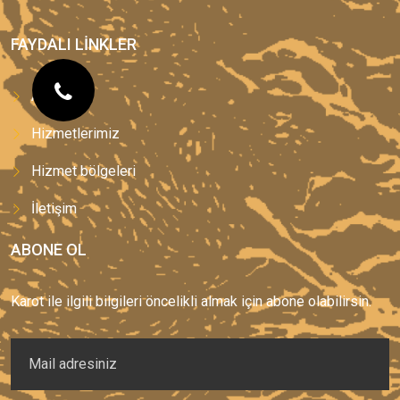
FAYDALI LINKLER
Anasayfa
Hizmetlerimiz
Hizmet bölgeleri
İletişim
ABONE OL
Karot ile ilgili bilgileri öncelikli almak için abone olabilirsin.