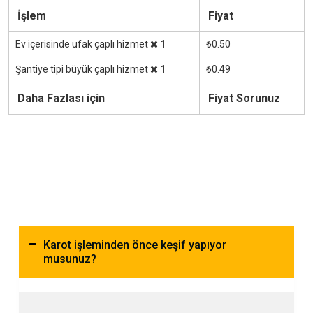
İşlem
Fiyat
Ev içerisinde ufak çaplı hizmet
1
₺0.50
Şantiye tipi büyük çaplı hizmet
1
₺0.49
Daha Fazlası için
Fiyat Sorunuz
Karot işleminden önce keşif yapıyor
musunuz?