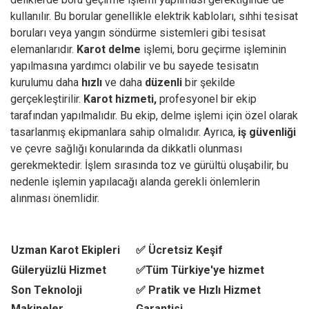
kullanılır. Bu borular genellikle elektrik kabloları, sıhhi tesisat
boruları veya yangın söndürme sistemleri gibi tesisat
elemanlarıdır.
Karot delme
işlemi, boru geçirme işleminin
yapılmasına yardımcı olabilir ve bu sayede tesisatın
kurulumu daha
hızlı
ve daha
düzenli
bir şekilde
gerçekleştirilir.
Karot hizmeti,
profesyonel bir ekip
tarafından yapılmalıdır. Bu ekip, delme işlemi için özel olarak
tasarlanmış ekipmanlara sahip olmalıdır. Ayrıca,
iş güvenliği
ve çevre sağlığı konularında da dikkatli olunması
gerekmektedir. İşlem sırasında toz ve gürültü oluşabilir, bu
nedenle işlemin yapılacağı alanda gerekli önlemlerin
alınması önemlidir.
Uzman Karot Ekipleri
✅ Ücretsiz Keşif
Güleryüzlü Hizmet
✅Tüm Türkiye'ye hizmet
Son Teknoloji
✅ Pratik ve Hızlı Hizmet
Makineler
Garantisi