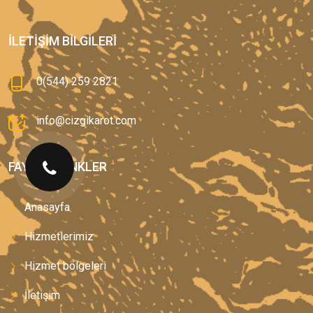
İLETIŞIM BILGILERI
0(544) 259 2821
info@cizgikarot.com
FAYDALI LINKLER
Anasayfa
Hizmetlerimiz
Hizmet bölgeleri
İletişim