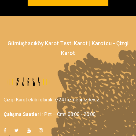
Gümüşhacıköy Karot Testi Karot | Karotcu - Çizgi
Karot
Çizgi Karot ekibi olarak 7/24 hizmetinizdeyiz.
Çalışma Saatleri
: Pzt – Cmt: 08:00 - 20:00