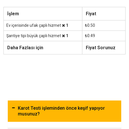
İşlem
Fiyat
Ev içerisinde ufak çaplı hizmet
1
₺0.50
Şantiye tipi büyük çaplı hizmet
1
₺0.49
Daha Fazlası için
Fiyat Sorunuz
Karot Testi işleminden önce keşif yapıyor
musunuz?