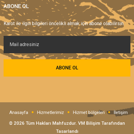
ABONE OL
Karot ile ilgili bilgileri öncelikli almak için abone olabilirsin.
Anasayfa
Hizmetlerimiz
Hizmet bölgeleri
İletişim
© 2026 Tüm Hakları Mahfuzdur.
VM Bilişim
Tarafından
Tasarlandı