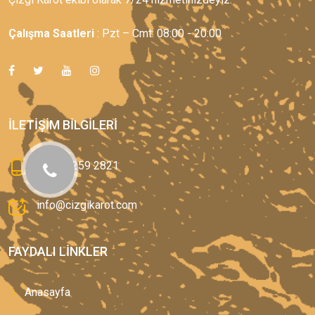
Çalışma Saatleri
: Pzt – Cmt: 08:00 - 20:00
İLETIŞIM BILGILERI
0(544) 259 2821
info@cizgikarot.com
FAYDALI LINKLER
Anasayfa