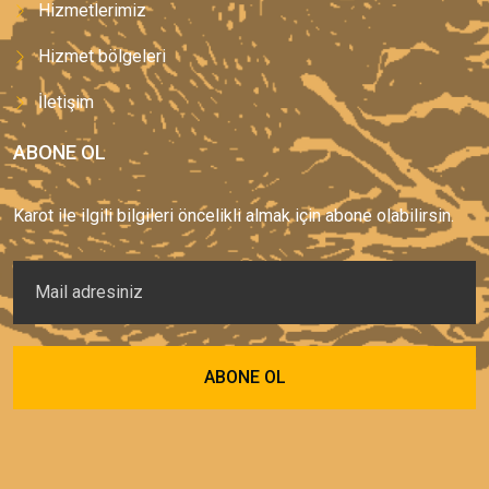
Hizmetlerimiz
Hizmet bölgeleri
İletişim
ABONE OL
Karot ile ilgili bilgileri öncelikli almak için abone olabilirsin.