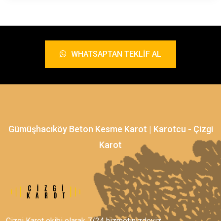
WHATSAPTAN TEKLIF AL
Gümüşhacıköy Beton Kesme Karot | Karotcu - Çizgi
Karot
Çizgi Karot ekibi olarak 7/24 hizmetinizdeyiz.