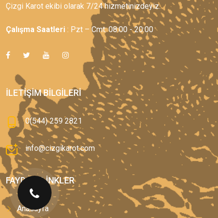
Çizgi Karot ekibi olarak 7/24 hizmetinizdeyiz.
Çalışma Saatleri
: Pzt – Cmt: 08:00 - 20:00
İLETIŞIM BILGILERI
0(544) 259 2821
info@cizgikarot.com
FAYDALI LINKLER
Anasayfa