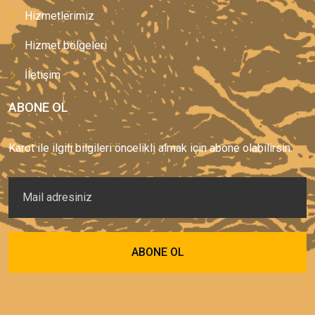
Hizmetlerimiz
Hizmet bölgeleri
İletişim
ABONE OL
Karot ile ilgili bilgileri öncelikli almak için abone olabilirsin.