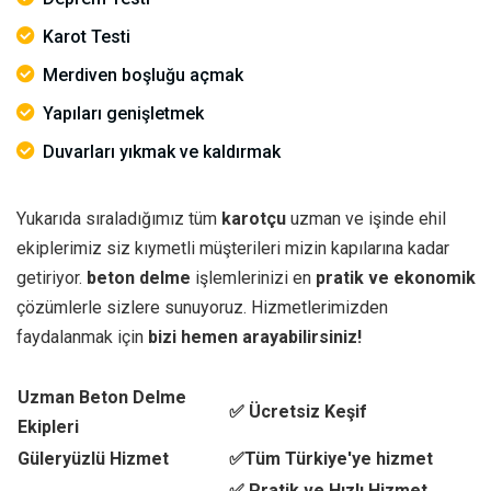
Karot Testi
Merdiven boşluğu açmak
Yapıları genişletmek
Duvarları yıkmak ve kaldırmak
Yukarıda sıraladığımız tüm
karotçu
uzman ve işinde ehil
ekiplerimiz siz kıymetli müşterileri mizin kapılarına kadar
getiriyor.
beton delme
işlemlerinizi en
pratik ve ekonomik
çözümlerle sizlere sunuyoruz. Hizmetlerimizden
faydalanmak için
bizi hemen arayabilirsiniz!
Uzman Beton Delme
✅ Ücretsiz Keşif
Ekipleri
Güleryüzlü Hizmet
✅Tüm Türkiye'ye hizmet
✅ Pratik ve Hızlı Hizmet