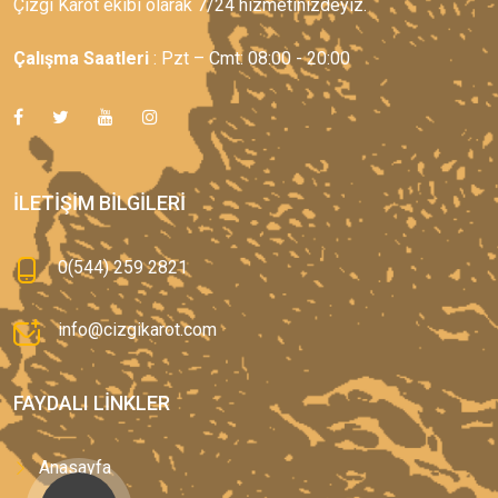
Çizgi Karot ekibi olarak 7/24 hizmetinizdeyiz.
Çalışma Saatleri
: Pzt – Cmt: 08:00 - 20:00
İLETIŞIM BILGILERI
0(544) 259 2821
info@cizgikarot.com
FAYDALI LINKLER
Anasayfa