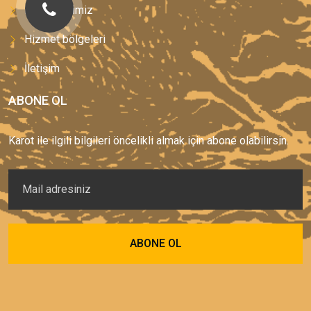
Hizmetlerimiz
Hizmet bölgeleri
İletişim
ABONE OL
Karot ile ilgili bilgileri öncelikli almak için abone olabilirsin.