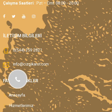
Çalışma Saatleri
: Pzt – Cmt: 08:00 - 20:00
İLETIŞIM BILGILERI
0(544) 259 2821
info@cizgikarot.com
FAYDALI LINKLER
Anasayfa
Hizmetlerimiz