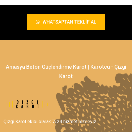
WHATSAPTAN TEKLIF AL
Amasya Beton Güçlendirme Karot | Karotcu - Çizgi
Karot
Çizgi Karot ekibi olarak 7/24 hizmetinizdeyiz.