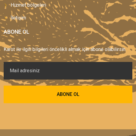
Hizmet bölgeleri
İletişim
ABONE OL
Karot ile ilgili bilgileri öncelikli almak için abone olabilirsin.