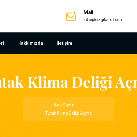
Mail
info@cizgikarot.com
ri
Hakkımızda
İletişim
tak Klima Deliği A
Ana Sayfa
Tutak Klima Deliği Açma