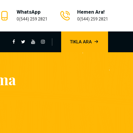
WhatsApp
Hemen Ara!
0(544) 259 2821
0(544) 259 2821
TIKLA ARA
çma