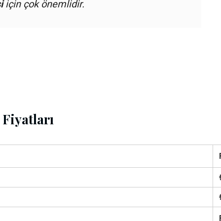
i
için çok önemlidir.
Fiyatları